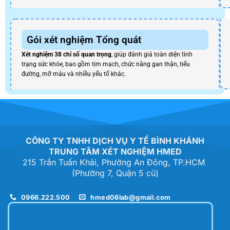
Gói xét nghiệm Tổng quát
Xét nghiệm 38 chỉ số quan trọng
, giúp đánh giá toàn diện tình
trạng sức khỏe, bao gồm tim mạch, chức năng gan thận, tiểu
đường, mỡ máu và nhiều yếu tố khác.
CÔNG TY TNHH DỊCH VỤ Y TẾ BÌNH KHÁNH
TRUNG TÂM XÉT NGHIỆM HMED
215 Trần Tuấn Khải, Phường An Đông, TP.HCM
(Phường 7, Quận 5 cũ)
0966.222.500
hmed06lab@gmail.com