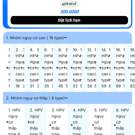
24 chỉ số
500.000đ
Đặt lịch hẹn
1. Nhóm nguy cơ cao ( 18 type)
1.
2.
3.
4.
5.
6.
7.
8.
9.
10.
11.
12.
13.
14.
15.
16.
17.
18
HPV
HPV
HPV
HPV
HPV
HPV
HPV
HPV
HPV
HPV
HPV
HPV
HPV
HPV
HPV
HPV
HPV
H
nguy
nguy
nguy
nguy
nguy
nguy
nguy
nguy
nguy
nguy
nguy
nguy
nguy
nguy
nguy
nguy
nguy
ng
cơ
cơ
cơ
cơ
cơ
cơ
cơ
cơ
cơ
cơ
cơ
cơ
cơ
cơ
cơ
cơ
cơ
cơ
cao
cao
cao
cao
cao
cao
cao
cao
cao
cao
cao
cao
cao
cao
cao
cao
cao
ca
type
type
type
type
type
type
type
type
type
type
type
type
type
type
type
type
type
ty
16
18
26
31
33
35
39
45
51
52
53
56
58
59
66
68
73
8
2. Nhóm nguy cơ thấp ( 6 type)
1. HPV
2. HPV
3. HPV
4. HPV
5. HPV
6. HPV
nguy
nguy
nguy
nguy
nguy
nguy
cơ
cơ
cơ
cơ
cơ
cơ
thấp
thấp
thấp
thấp
thấp
thấp
type 6
type 11
type
type
type
type