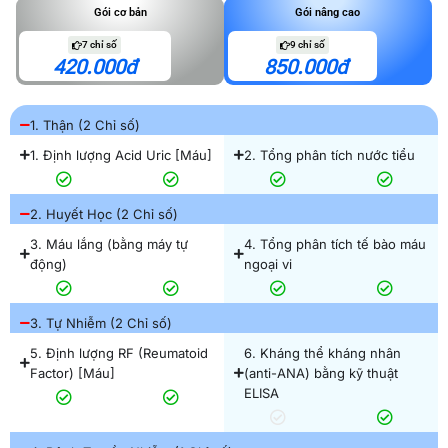
Gói cơ bản
Gói nâng cao
7 chỉ số
9 chỉ số
420.000đ
850.000đ
1. Thận (2 Chỉ số)
1. Định lượng Acid Uric [Máu]
2. Tổng phân tích nước tiểu
2. Huyết Học (2 Chỉ số)
3. Máu lắng (bằng máy tự
4. Tổng phân tích tế bào máu
động)
ngoại vi
3. Tự Nhiễm (2 Chỉ số)
5. Định lượng RF (Reumatoid
6. Kháng thể kháng nhân
Factor) [Máu]
(anti-ANA) bằng kỹ thuật
ELISA