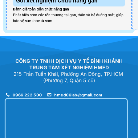
Gói xét nghiệm Chức năng gan
Đánh giá toàn diện chức năng gan
Phát hiện sớm các tổn thương tại gan, thận và hệ đường mật, giúp
bảo vệ sức khỏe từ sớm.
CÔNG TY TNHH DỊCH VỤ Y TẾ BÌNH KHÁNH
TRUNG TÂM XÉT NGHIỆM HMED
215 Trần Tuấn Khải, Phường An Đông, TP.HCM
(Phường 7, Quận 5 cũ)
0966.222.500
hmed06lab@gmail.com