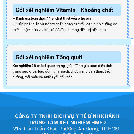
Gói xét nghiệm Vitamin - Khoáng chất
–
Đánh giá toàn diện 11 vi chất thiết yếu ở trẻ em
– Giúp phát hiện và hỗ trợ chẩn đoán các rối loạn dinh dưỡng do
thiếu hoặc thừa vi chất, từ đó định hướng điều trị hiệu quả
Gói xét nghiệm Tổng quát
Xét nghiệm 38 chỉ số quan trọng
, giúp đánh giá toàn diện tình
trạng sức khỏe, bao gồm tim mạch, chức năng gan thận, tiểu
đường, mỡ máu và nhiều yếu tố khác.
CÔNG TY TNHH DỊCH VỤ Y TẾ BÌNH KHÁNH
TRUNG TÂM XÉT NGHIỆM HMED
215 Trần Tuấn Khải, Phường An Đông, TP.HCM