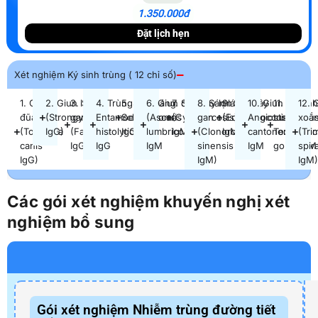
1.350.000đ
Đặt lịch hẹn
Xét nghiệm Ký sinh trùng ( 12 chỉ số)
1. Giun
2. Giun lương
3. Sán lá
4. Trùng
5. Sán máng
6. Giun đũa
7. Sán dây lợn
8. Sán lá
9. Sán dây
10. Giun
11. Ký sinh
12. 
đũa chó
(Strongyloides
gan lớn
Entamoeba
Schistosoma
(Ascaris
(Cysticercosis)
gan
(Echinococcus
Angiostrongylu
trùng
xoắ
(Toxocara
IgG)
(Fasciola
histolytica
IgG
lumbricoides)
IgM
(Clonorchis
IgM)
cantonensis
Toxoplas
(Tri
canis
IgG)
IgG
IgM
sinensis
IgM
gondiiIgM
spira
IgG)
IgM)
IgM
Các gói xét nghiệm khuyến nghị xét
nghiệm bổ sung
Gói xét nghiệm Nhiễm trùng đường tiết