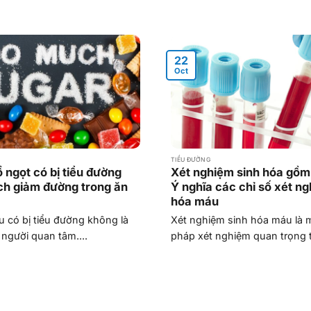
22
Oct
TIỂU ĐƯỜNG
 ngọt có bị tiểu đường
Xét nghiệm sinh hóa gồm
h giảm đường trong ăn
Ý nghĩa các chỉ số xét ng
hóa máu
u có bị tiểu đường không là
Xét nghiệm sinh hóa máu là
 người quan tâm....
pháp xét nghiệm quan trọng t