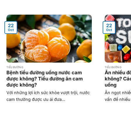
22
22
Oct
Oct
TIỂU ĐƯỜNG
TIỂU ĐƯỜNG
Bệnh tiểu đường uống nước cam
Ăn nhiều đồ
được không? Tiểu đường ăn cam
không? Các
được không?
uống
Với những lợi ích sức khỏe vượt trội, nước
Ăn ngọt nhiề
cam thường được ưu ái đưa...
vấn đề nhiều