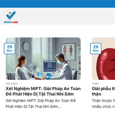
Skip
to
content
29
29
Nov
Nov
SỨC KHỎE
THẬN
Xét Nghiệm NIPT: Giải Pháp An Toàn
Giải phẫu t
Để Phát Hiện Dị Tật Thai Nhi Sớm
thận
Xét Nghiệm NIPT: Giải Pháp An Toàn Để
Thận thuộc h
Phát Hiện Dị Tật Thai Nhi Sớm...
nhiều chức n