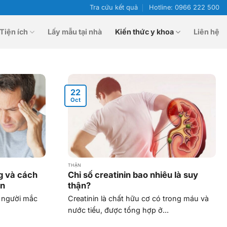
Tra cứu kết quả
Hotline: 0966 222 500
Tiện ích
Lấy mẫu tại nhà
Kiến thức y khoa
Liên hệ
22
Oct
THẬN
g và cách
Chỉ số creatinin bao nhiêu là suy
ận
thận?
u người mắc
Creatinin là chất hữu cơ có trong máu và
nước tiểu, được tổng hợp ở...