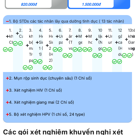
820.000đ
1.500.000đ
1. Bộ STDs các tác nhân lây qua dường tình dục ( 13 tác nhân)
1. Vi
2. Nấm
3. Xoắn
4. Virus
5. Virus
6. Vi khuẩn
7. Trùng roi
8. Vi khuẩn
9. Vi khuẩn
10. Vi khuẩn
11. Vi khuẩn
12. Vi k
13. 
khuẩn
Candida
khuẩn gây
Herpes
Herpes
Ureaplasma
âm đạo
Mycoplasma
Mycoplasma
lậu cầu
Ureaplasma
gây bện
khu
Chlamydia
bệnh giang
Simplex
Simplex
parvum
(Trichomonas
genitalium
hominis
(Neisseria
urealyticum
cam
Gar
mai
1 (HSV-
2
vaginalis)
gonorrhoeae)
(Haemop
vag
Treponema
1)
(HSV-
ducreyi)
pallidum
2)
2. Mụn rộp sinh dục (chuyên sâu) (1 Chỉ số)
3. Xét nghiệm HIV (1 Chỉ số)
4. Xét nghiệm giang mai (2 Chỉ số)
5. Bộ xét nghiệm HPV (1 chỉ số, 24 type)
Các gói xét nghiệm khuyến nghị xét