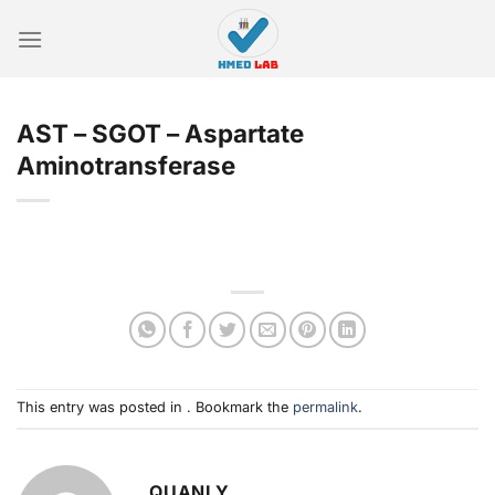
Skip
to
content
AST – SGOT – Aspartate
Aminotransferase
This entry was posted in . Bookmark the
permalink
.
QUANLY